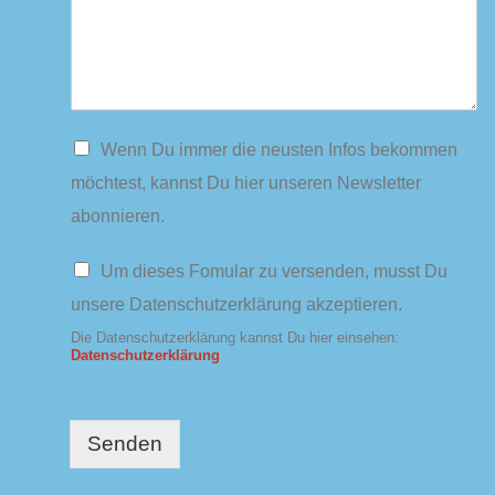
N
Wenn Du immer die neusten Infos bekommen
e
möchtest, kannst Du hier unseren Newsletter
w
s
abonnieren.
l
e
D
Um dieses Fomular zu versenden, musst Du
t
a
t
unsere Datenschutzerklärung akzeptieren.
t
e
e
Die Datenschutzerklärung kannst Du hier einsehen:
r
n
Datenschutzerklärung
s
c
h
u
Senden
t
z