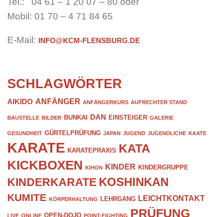
Tel.: 04 61 – 1 20 07 – 80 oder
Mobil: 01 70 – 4 71 84 65
E-Mail:
INFO@KCM-FLENSBURG.DE
SCHLAGWÖRTER
ANFÄNGER
AIKIDO
ANFÄNGERKURS
AUFRECHTER STAND
DAN
BUNKAI
EINSTEIGER
BAUSTELLE
BILDER
GALERIE
GÜRTELPRÜFUNG
GESUNDHEIT
JAPAN
JUGEND
JUGENDLICHE
KAATE
KARATE
KATA
KARATEPRAXIS
KICKBOXEN
KINDER
KINDERGRUPPE
KIHON
KOSHINKAN
KINDERKARATE
KUMITE
LEICHTKONTAKT
LEHRGANG
KÖRPERHALTUNG
PRÜFUNG
OPEN-DOJO
LIVE
ONLINE
POINT-FIGHTING