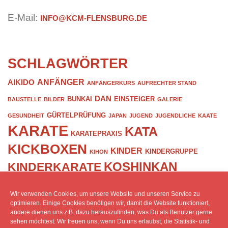
E-Mail:
INFO@KCM-FLENSBURG.DE
SCHLAGWÖRTER
ANFÄNGER
AIKIDO
ANFÄNGERKURS
AUFRECHTER STAND
DAN
BUNKAI
EINSTEIGER
BAUSTELLE
BILDER
GALERIE
GÜRTELPRÜFUNG
GESUNDHEIT
JAPAN
JUGEND
JUGENDLICHE
KAATE
KARATE
KATA
KARATEPRAXIS
KICKBOXEN
KINDER
KINDERGRUPPE
KIHON
KOSHINKAN
KINDERKARATE
KUMITE
LEICHTKONTAKT
LEHRGANG
KÖRPERHALTUNG
Wir verwenden Cookies, um unsere Website und unseren Service zu
PRÜFUNG
OPEN-DOJO
LIVE
ONLINE
POINT-FIGHTING
optimieren. Einige Cookies benötigen wir, damit die Website funktioniert,
andere dienen uns z.B. dazu herauszufinden, was Du als Benutzer gerne
SCHWARZGURT
SCHULSPORT
SCHÜLER
sehen möchtest. Wir freuen uns, wenn Du uns erlaubst, die Statistik- und