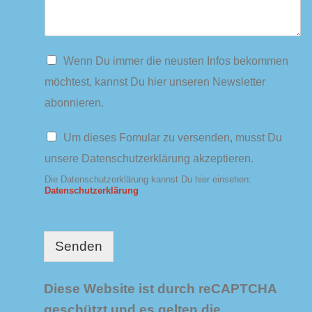
N
Wenn Du immer die neusten Infos bekommen
e
möchtest, kannst Du hier unseren Newsletter
w
s
abonnieren.
l
e
D
Um dieses Fomular zu versenden, musst Du
t
a
t
unsere Datenschutzerklärung akzeptieren.
t
e
e
Die Datenschutzerklärung kannst Du hier einsehen:
r
n
Datenschutzerklärung
s
c
h
u
Senden
t
z
*
Diese Website ist durch reCAPTCHA
geschützt und es gelten die