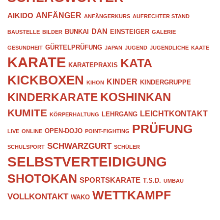
ANFÄNGER
AIKIDO
ANFÄNGERKURS
AUFRECHTER STAND
DAN
BUNKAI
EINSTEIGER
BAUSTELLE
BILDER
GALERIE
GÜRTELPRÜFUNG
GESUNDHEIT
JAPAN
JUGEND
JUGENDLICHE
KAATE
KARATE
KATA
KARATEPRAXIS
KICKBOXEN
KINDER
KINDERGRUPPE
KIHON
KOSHINKAN
KINDERKARATE
KUMITE
LEICHTKONTAKT
LEHRGANG
KÖRPERHALTUNG
PRÜFUNG
OPEN-DOJO
LIVE
ONLINE
POINT-FIGHTING
SCHWARZGURT
SCHULSPORT
SCHÜLER
SELBSTVERTEIDIGUNG
SHOTOKAN
SPORTSKARATE
T.S.D.
UMBAU
WETTKAMPF
VOLLKONTAKT
WAKO