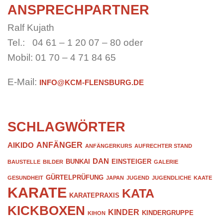
ANSPRECHPARTNER
Ralf Kujath
Tel.: 04 61 – 1 20 07 – 80 oder
Mobil: 01 70 – 4 71 84 65
E-Mail:
INFO@KCM-FLENSBURG.DE
SCHLAGWÖRTER
ANFÄNGER
AIKIDO
ANFÄNGERKURS
AUFRECHTER STAND
DAN
BUNKAI
EINSTEIGER
BAUSTELLE
BILDER
GALERIE
GÜRTELPRÜFUNG
GESUNDHEIT
JAPAN
JUGEND
JUGENDLICHE
KAATE
KARATE
KATA
KARATEPRAXIS
KICKBOXEN
KINDER
KINDERGRUPPE
KIHON