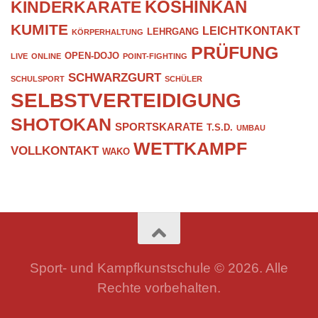
KOSHINKAN
KINDERKARATE
KUMITE
LEICHTKONTAKT
LEHRGANG
KÖRPERHALTUNG
PRÜFUNG
OPEN-DOJO
LIVE
ONLINE
POINT-FIGHTING
SCHWARZGURT
SCHULSPORT
SCHÜLER
SELBSTVERTEIDIGUNG
SHOTOKAN
SPORTSKARATE
T.S.D.
UMBAU
WETTKAMPF
VOLLKONTAKT
WAKO
Sport- und Kampfkunstschule © 2026. Alle
Rechte vorbehalten.