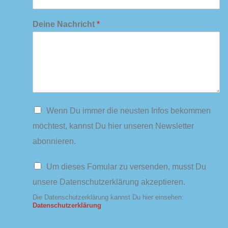
Deine Nachricht
*
N
Wenn Du immer die neusten Infos bekommen
e
möchtest, kannst Du hier unseren Newsletter
w
s
abonnieren.
l
e
D
Um dieses Fomular zu versenden, musst Du
t
a
t
unsere Datenschutzerklärung akzeptieren.
t
e
e
Die Datenschutzerklärung kannst Du hier einsehen:
r
n
Datenschutzerklärung
s
c