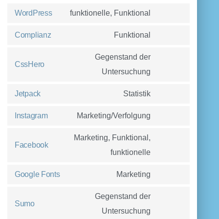
WordPress
funktionelle, Funktional
Consent
Complianz
Funktional
to
Consent
service
Gegenstand der
to
CssHero
wordpress
Untersuchung
service
Consent
complianz
to
Jetpack
Statistik
service
Consent
Instagram
Marketing/Verfolgung
csshero
to
Consent
service
Marketing, Funktional,
to
Facebook
jetpack
funktionelle
service
Consent
instagram
to
Google Fonts
Marketing
service
Consent
Gegenstand der
facebook
to
Sumo
Untersuchung
service
Consent