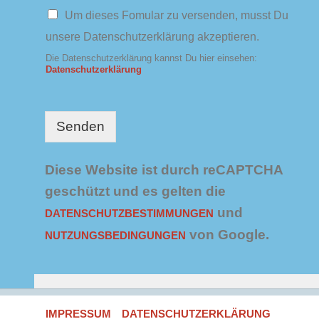
e
D
Um dieses Fomular zu versenden, musst Du
t
a
t
unsere Datenschutzerklärung akzeptieren.
t
e
e
Die Datenschutzerklärung kannst Du hier einsehen:
r
n
Datenschutzerklärung
s
c
h
u
Senden
t
z
*
Diese Website ist durch reCAPTCHA
geschützt und es gelten die
und
DATENSCHUTZBESTIMMUNGEN
von Google.
NUTZUNGSBEDINGUNGEN
IMPRESSUM
DATENSCHUTZERKLÄRUNG