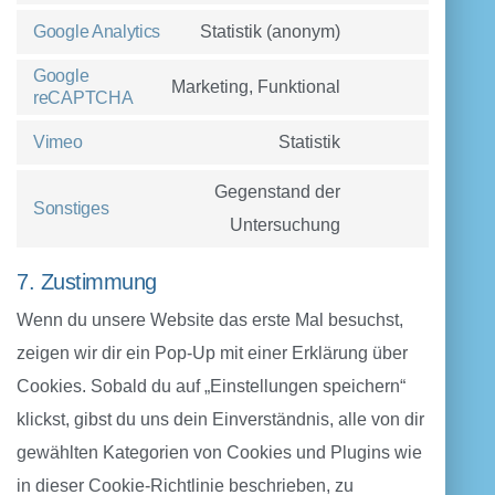
google-
to
Google Analytics
Statistik (anonym)
fonts
service
Consent
Google
sumo
to
Marketing, Funktional
reCAPTCHA
Consent
service
to
Vimeo
Statistik
google-
Consent
service
analytics
Gegenstand der
to
google-
Sonstiges
Untersuchung
service
Consent
recaptcha
vimeo
to
7. Zustimmung
service
Wenn du unsere Website das erste Mal besuchst,
sonstiges
zeigen wir dir ein Pop-Up mit einer Erklärung über
Cookies. Sobald du auf „Einstellungen speichern“
klickst, gibst du uns dein Einverständnis, alle von dir
gewählten Kategorien von Cookies und Plugins wie
in dieser Cookie-Richtlinie beschrieben, zu