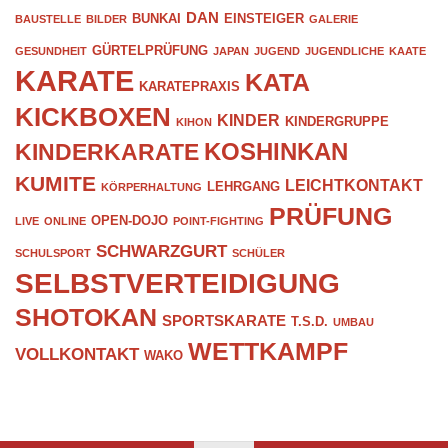
DAN
BUNKAI
EINSTEIGER
BAUSTELLE
BILDER
GALERIE
GÜRTELPRÜFUNG
GESUNDHEIT
JAPAN
JUGEND
JUGENDLICHE
KAATE
KARATE
KATA
KARATEPRAXIS
KICKBOXEN
KINDER
KINDERGRUPPE
KIHON
KOSHINKAN
KINDERKARATE
KUMITE
LEICHTKONTAKT
LEHRGANG
KÖRPERHALTUNG
PRÜFUNG
OPEN-DOJO
LIVE
ONLINE
POINT-FIGHTING
SCHWARZGURT
SCHULSPORT
SCHÜLER
SELBSTVERTEIDIGUNG
SHOTOKAN
SPORTSKARATE
T.S.D.
UMBAU
WETTKAMPF
VOLLKONTAKT
WAKO