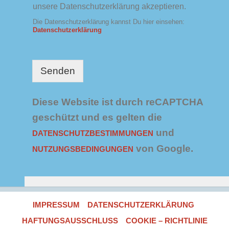
t
unsere Datenschutzerklärung akzeptieren.
t
e
e
Die Datenschutzerklärung kannst Du hier einsehen:
r
n
Datenschutzerklärung
s
c
h
u
Senden
t
z
*
Diese Website ist durch reCAPTCHA
geschützt und es gelten die
und
DATENSCHUTZBESTIMMUNGEN
von Google.
NUTZUNGSBEDINGUNGEN
IMPRESSUM
DATENSCHUTZERKLÄRUNG
HAFTUNGSAUSSCHLUSS
COOKIE – RICHTLINIE