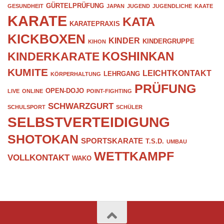
GÜRTELPRÜFUNG
GESUNDHEIT
JAPAN
JUGEND
JUGENDLICHE
KAATE
KARATE
KATA
KARATEPRAXIS
KICKBOXEN
KINDER
KINDERGRUPPE
KIHON
KOSHINKAN
KINDERKARATE
KUMITE
LEICHTKONTAKT
LEHRGANG
KÖRPERHALTUNG
PRÜFUNG
OPEN-DOJO
LIVE
ONLINE
POINT-FIGHTING
SCHWARZGURT
SCHULSPORT
SCHÜLER
SELBSTVERTEIDIGUNG
SHOTOKAN
SPORTSKARATE
T.S.D.
UMBAU
WETTKAMPF
VOLLKONTAKT
WAKO