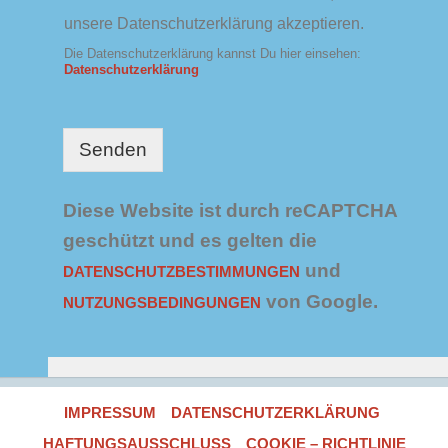
a
t
unsere Datenschutzerklärung akzeptieren.
t
e
e
Die Datenschutzerklärung kannst Du hier einsehen:
r
n
Datenschutzerklärung
s
c
h
u
Senden
t
z
*
Diese Website ist durch reCAPTCHA
geschützt und es gelten die
und
DATENSCHUTZBESTIMMUNGEN
von Google.
NUTZUNGSBEDINGUNGEN
IMPRESSUM
DATENSCHUTZERKLÄRUNG
HAFTUNGSAUSSCHLUSS
COOKIE – RICHTLINIE