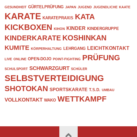
GÜRTELPRÜFUNG
GESUNDHEIT
JAPAN
JUGEND
JUGENDLICHE
KAATE
KARATE
KATA
KARATEPRAXIS
KICKBOXEN
KINDER
KINDERGRUPPE
KIHON
KOSHINKAN
KINDERKARATE
KUMITE
LEICHTKONTAKT
LEHRGANG
KÖRPERHALTUNG
PRÜFUNG
OPEN-DOJO
LIVE
ONLINE
POINT-FIGHTING
SCHWARZGURT
SCHULSPORT
SCHÜLER
SELBSTVERTEIDIGUNG
SHOTOKAN
SPORTSKARATE
T.S.D.
UMBAU
WETTKAMPF
VOLLKONTAKT
WAKO