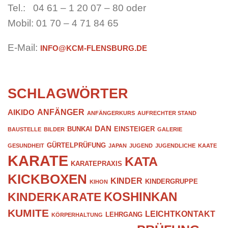
Tel.: 04 61 – 1 20 07 – 80 oder
Mobil: 01 70 – 4 71 84 65
E-Mail:
INFO@KCM-FLENSBURG.DE
SCHLAGWÖRTER
ANFÄNGER
AIKIDO
ANFÄNGERKURS
AUFRECHTER STAND
DAN
BUNKAI
EINSTEIGER
BAUSTELLE
BILDER
GALERIE
GÜRTELPRÜFUNG
GESUNDHEIT
JAPAN
JUGEND
JUGENDLICHE
KAATE
KARATE
KATA
KARATEPRAXIS
KICKBOXEN
KINDER
KINDERGRUPPE
KIHON
KOSHINKAN
KINDERKARATE
KUMITE
LEICHTKONTAKT
LEHRGANG
KÖRPERHALTUNG