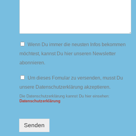
N
Wenn Du immer die neusten Infos bekommen
e
möchtest, kannst Du hier unseren Newsletter
w
s
abonnieren.
l
e
D
Um dieses Fomular zu versenden, musst Du
t
a
t
unsere Datenschutzerklärung akzeptieren.
t
e
e
Die Datenschutzerklärung kannst Du hier einsehen:
r
n
Datenschutzerklärung
s
c
h
u
Senden
t